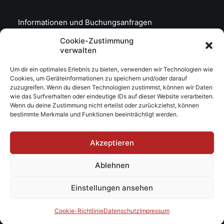
Informationen und Buchungsanfragen
Cookie-Zustimmung
Markus Jacob
verwalten
booking@meniak.de
Um dir ein optimales Erlebnis zu bieten, verwenden wir Technologien wie
0178/5212058
Cookies, um Geräteinformationen zu speichern und/oder darauf
zuzugreifen. Wenn du diesen Technologien zustimmst, können wir Daten
wie das Surfverhalten oder eindeutige IDs auf dieser Website verarbeiten.
Wenn du deine Zustimmung nicht erteilst oder zurückziehst, können
bestimmte Merkmale und Funktionen beeinträchtigt werden.
Akzeptieren
Ablehnen
© 2026 MENIAK.
All rights reserved
Einstellungen ansehen
Created by Fabian Naumann
Cookie-Richtlinie
Datenschutz
Impressum