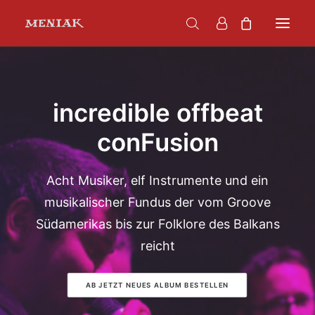
HOME
VIDEOS
incredible offbeat
TERMINE
conFusion
BOOKING
Acht Musiker, elf Instrumente und ein
SHOP
musikalischer Fundus der vom Groove
Südamerikas bis zur Folklore des Balkans
reicht
AB JETZT NEUES ALBUM BESTELLEN